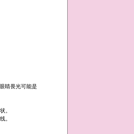
眼睛畏光可能是
症状。
光线。