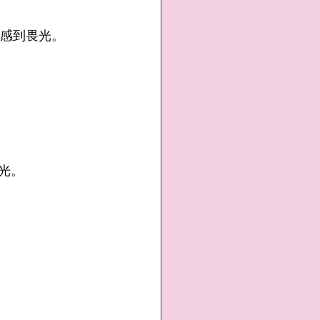
其感到畏光。
眩光。