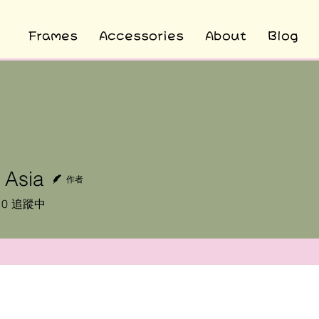
Frames
Accessories
About
Blog
 Asia
作者
0
追蹤中